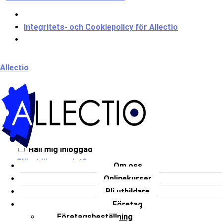
Integritets- och Cookiepolicy för Allectio
Meny
Allectio
Välkommen till Allectio!
Håll mig inloggad
Glömt lösenordet?
Om oss
Onlinekurser
LOGGA IN
Bli utbildare
Har du inget konto?
Registrera dig
Företag
Företagsbeställning