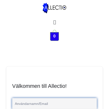
Hoppa
till
innehåll
Meny
0
Välkommen till Allectio!