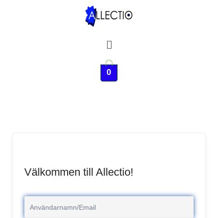
Hoppa
till
innehåll
Meny
0
Välkommen till Allectio!