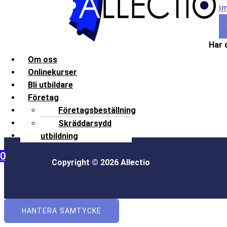
Glöm
Har 
Om oss
Onlinekurser
Bli utbildare
Företag
Kontakt
Företagsbeställning
Frågor och svar
Skräddarsydd
Mitt konto
utbildning
0
Copyright © 2026 Allectio
HANTERA SAMTYCKE