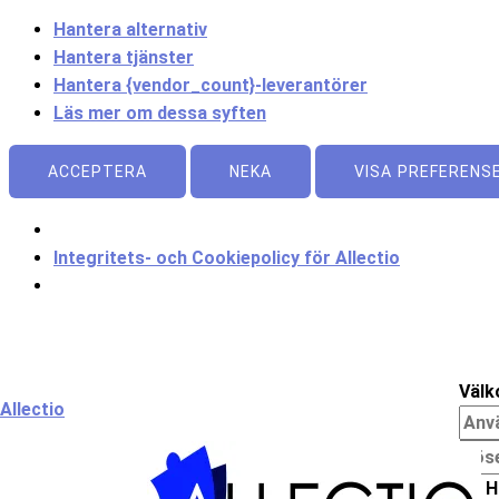
Hantera alternativ
Hantera tjänster
Hantera {vendor_count}-leverantörer
Läs mer om dessa syften
ACCEPTERA
NEKA
VISA PREFERENS
Integritets- och Cookiepolicy för Allectio
Meny
Välk
Allectio
H