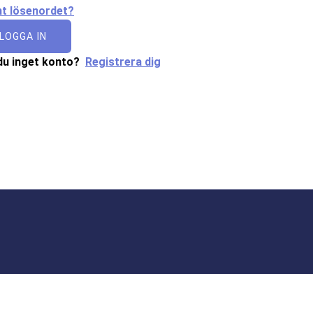
t lösenordet?
LOGGA IN
du inget konto?
Registrera dig