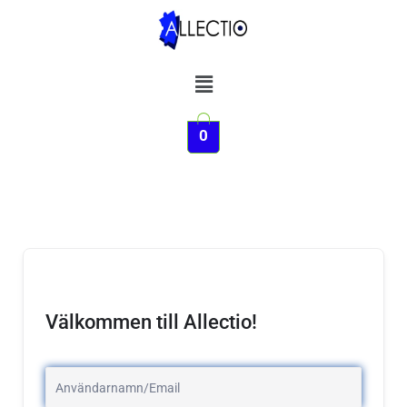
Hoppa
till
innehåll
Meny
0
Välkommen till Allectio!