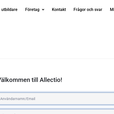
i utbildare
Företag
Kontakt
Frågor och svar
Mi
älkommen till Allectio!