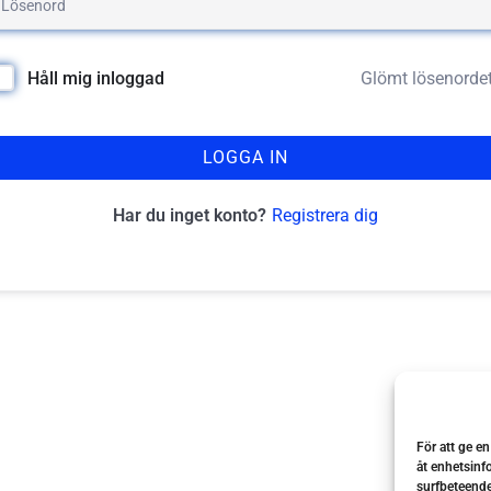
Glömt lösenorde
Håll mig inloggad
LOGGA IN
Registrera dig
Har du inget konto?
För att ge e
åt enhetsinf
surfbeteende