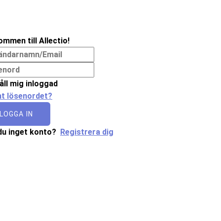
ommen till Allectio!
åll mig inloggad
t lösenordet?
LOGGA IN
du inget konto?
Registrera dig