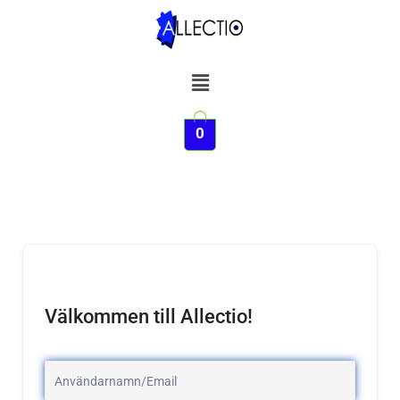
Hoppa
till
innehåll
Meny
0
Välkommen till Allectio!