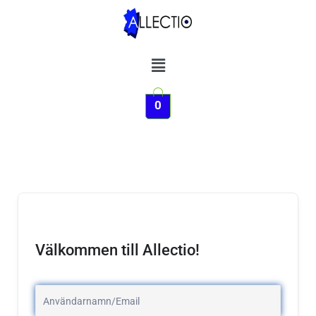
Hoppa
till
innehåll
Meny
0
Välkommen till Allectio!