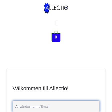
Hoppa
till
innehåll
Meny
0
Välkommen till Allectio!