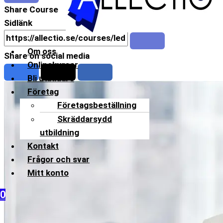
Share Course
Sidlänk
Om oss
Share on social media
Onlinekurser
Bli utbildare
Företag
Företagsbeställning
Skräddarsydd
utbildning
Kontakt
Frågor och svar
Mitt konto
0