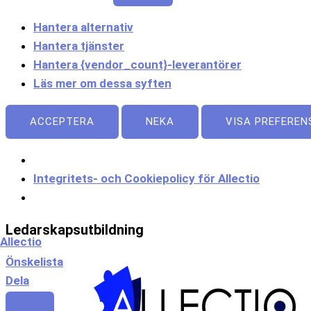
Hantera alternativ
Hantera tjänster
Hantera {vendor_count}-leverantörer
Läs mer om dessa syften
ACCEPTERA
NEKA
VISA PREFEREN
Integritets- och Cookiepolicy för Allectio
Meny
Ledarskapsutbildning
Allectio
Önskelista
Dela