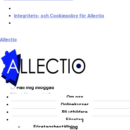
Integritets- och Cookiepolicy för Allectio
Meny
Allectio
Välkommen till Allectio!
Håll mig inloggad
Glömt lösenordet?
Om oss
Onlinekurser
LOGGA IN
Bli utbildare
Har du inget konto?
Registrera dig
Företag
Företagsbeställning