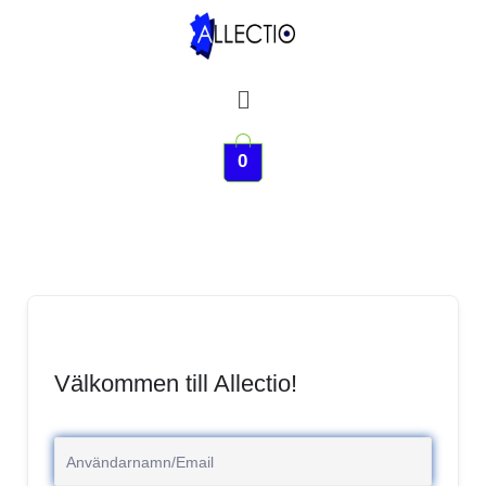
Hoppa
till
innehåll
Meny
0
Välkommen till Allectio!