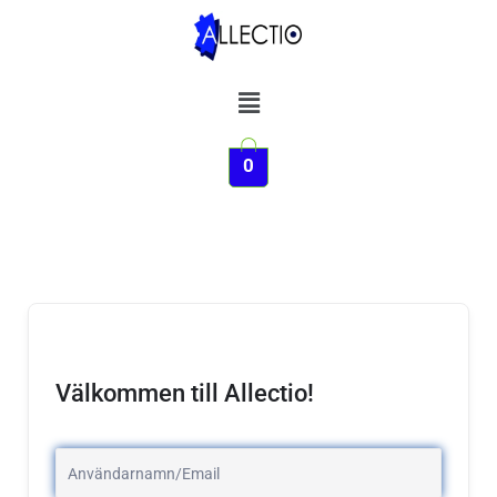
Hoppa
till
innehåll
Meny
0
Välkommen till Allectio!