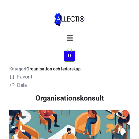
Hoppa
till
innehåll
Meny
0
Kategori
Organisation och ledarskap
Favorit
Dela
Organisationskonsult