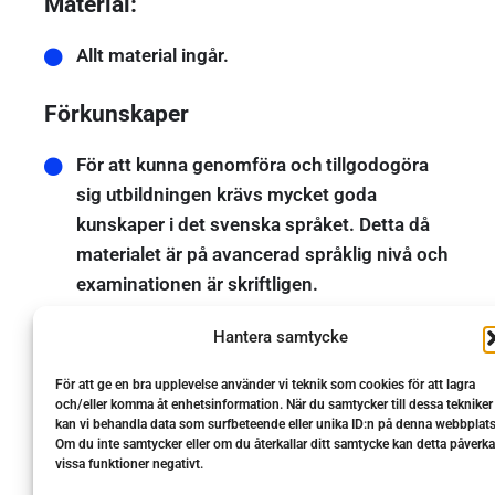
Material:
Allt material ingår.
Förkunskaper
För att kunna genomföra och tillgodogöra
sig utbildningen krävs mycket goda
kunskaper i det svenska språket. Detta då
materialet är på avancerad språklig nivå och
examinationen är skriftligen.
Målgrupp
Hantera samtycke
För att ge en bra upplevelse använder vi teknik som cookies för att lagra
Utbildningen är till för dig som vill kunna
och/eller komma åt enhetsinformation. När du samtycker till dessa tekniker
arbeta som organisationskonsult efter
kan vi behandla data som surfbeteende eller unika ID:n på denna webbplats
Om du inte samtycker eller om du återkallar ditt samtycke kan detta påverka
avslutad utbildning.
vissa funktioner negativt.