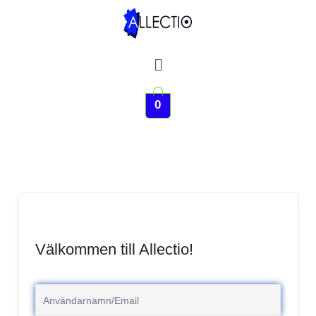
Hoppa
till
innehåll
Meny
0
Välkommen till Allectio!