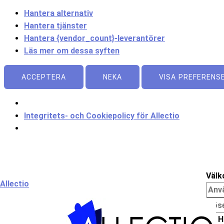
Hantera alternativ
Hantera tjänster
Hantera {vendor_count}-leverantörer
Läs mer om dessa syften
ACCEPTERA
NEKA
VISA PREFERENS
Integritets- och Cookiepolicy för Allectio
Meny
Välk
Allectio
H