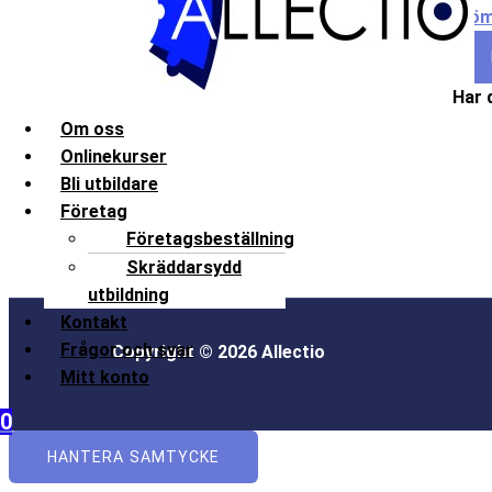
Glöm
Har 
Om oss
Onlinekurser
Bli utbildare
Företag
Företagsbeställning
Skräddarsydd
utbildning
Kontakt
Frågor och svar
Copyright © 2026 Allectio
Mitt konto
0
HANTERA SAMTYCKE