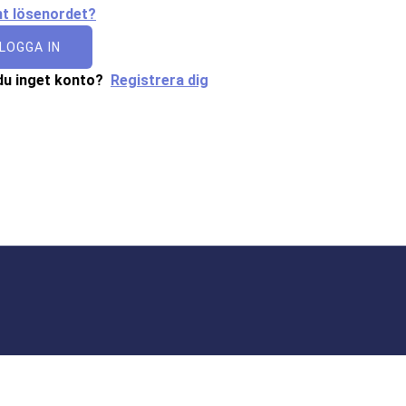
t lösenordet?
LOGGA IN
du inget konto?
Registrera dig