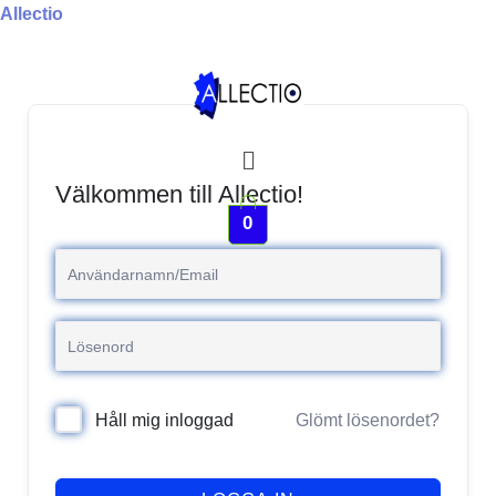
Hoppa
Allectio
till
innehåll
Meny
Välkommen till Allectio!
0
Glömt lösenordet?
Håll mig inloggad