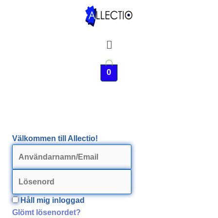
Hoppa
till
innehåll
Meny
0
Välkommen till Allectio!
Håll mig inloggad
Glömt lösenordet?