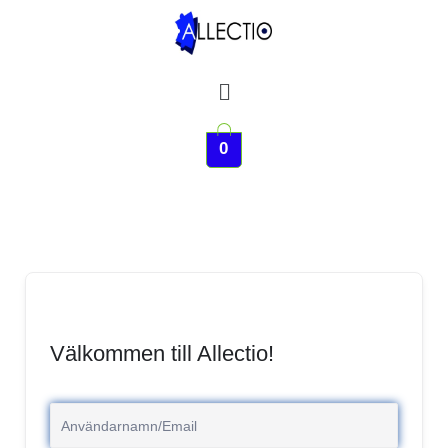
Hoppa
till
innehåll
Meny
0
Välkommen till Allectio!