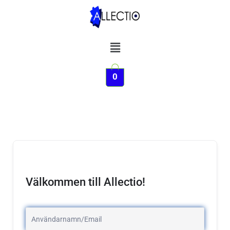
Hoppa
till
innehåll
Meny
0
Välkommen till Allectio!