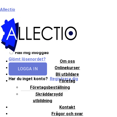
Hoppa
Meny
Allectio
till
innehåll
Välkommen till Allectio!
Håll mig inloggad
Glömt lösenordet?
Om oss
Onlinekurser
LOGGA IN
Bli utbildare
Har du inget konto?
Registrera dig
Företag
Företagsbeställning
Skräddarsydd
utbildning
Kontakt
Frågor och svar