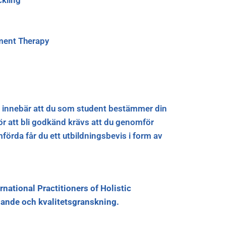
kling
ment Therapy
ket innebär att du som student bestämmer din
För att bli godkänd krävs att du genomför
örda får du ett utbildningsbevis i form av
rnational Practitioners of Holistic
nnande och kvalitetsgranskning.