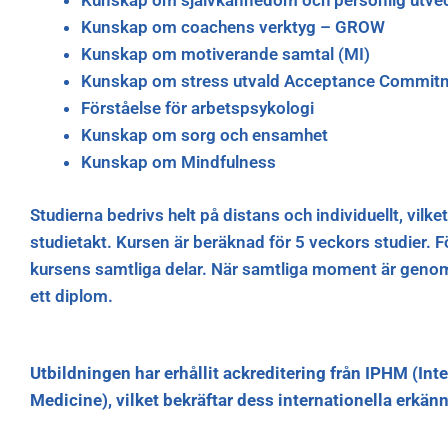
Kunskap om självkännedom och personlig utvec
Kunskap om coachens verktyg – GROW
Kunskap om motiverande samtal (MI)
Kunskap om stress utvald Acceptance Commit
Förståelse för arbetspsykologi
Kunskap om sorg och ensamhet
Kunskap om Mindfulness
Studierna bedrivs helt på distans och individuellt, vil
studietakt. Kursen är beräknad för 5 veckors studier. 
kursens samtliga delar. När samtliga moment är genomf
ett diplom.
Utbildningen har erhållit ackreditering från IPHM (Inte
Medicine), vilket bekräftar dess internationella erkä