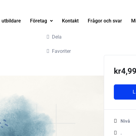
i utbildare
Företag
Kontakt
Frågor och svar
Mi
Dela
Favoriter
kr
4,9
L
Nivå
.