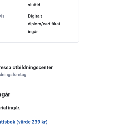
sluttid
vis
Digitalt
diplom/certifikat
ingår
ressa Utbildningscenter
ldningsföretag
ngår
rial ingår.
atisbok (värde 239 kr)