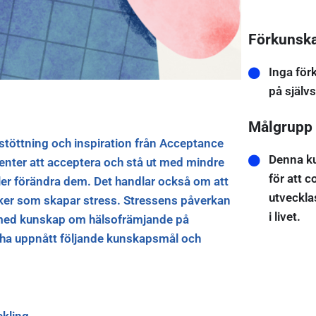
Förkunsk
Inga för
på själv
Målgrupp
stöttning och inspiration från Acceptance
Denna ku
enter att acceptera och stå ut med mindre
för att c
eller förändra dem. Det handlar också om att
utveckla
tänker som skapar stress. Stressens påverkan
i livet.
 med kunskap om hälsofrämjande på
n ha uppnått följande kunskapsmål och