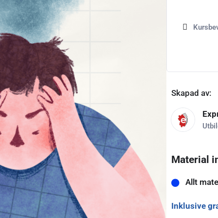
Kursbe
Skapad av:
Exp
Utbi
Material i
Allt mate
Inklusive gr