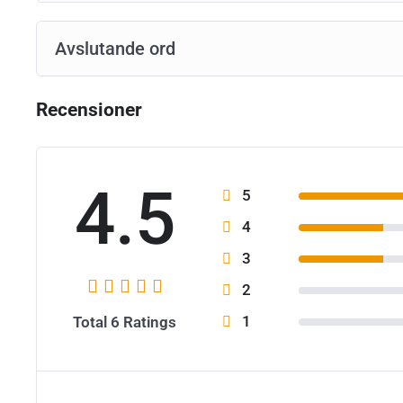
Avslutande ord
Recensioner
4.5
5
4
3
2
1
Total 6 Ratings