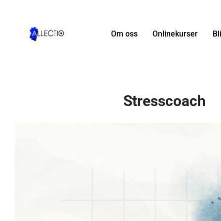
Hoppa
till
innehåll
Om oss
Onlinekurser
Bl
Stresscoach