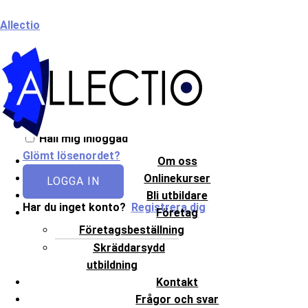
Hoppa
Meny
Allectio
till
innehåll
Välkommen till Allectio!
Håll mig inloggad
Glömt lösenordet?
Om oss
Onlinekurser
LOGGA IN
Bli utbildare
Har du inget konto?
Registrera dig
Företag
Företagsbeställning
Skräddarsydd
utbildning
Kontakt
Frågor och svar