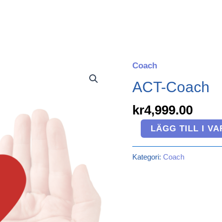
Coach
ACT-
Coach
ACT-Coach
mängd
kr
4,999.00
LÄGG TILL I V
Kategori:
Coach