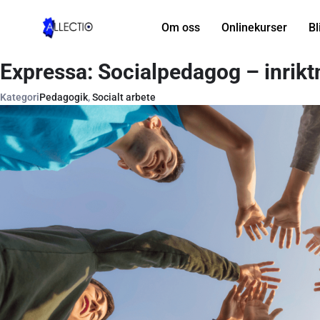
Hoppa
till
Om oss
Onlinekurser
Bl
innehåll
Expressa: Socialpedagog – inrik
Kategori
Pedagogik
,
Socialt arbete