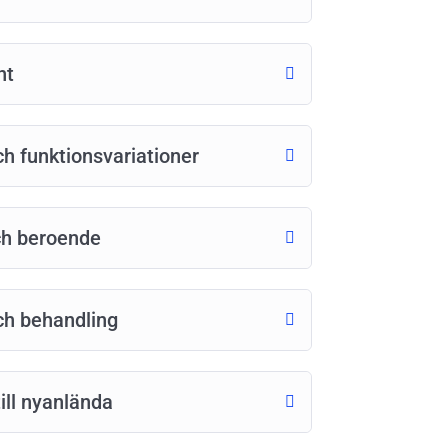
nt
h funktionsvariationer
ch beroende
ch behandling
ill nyanlända