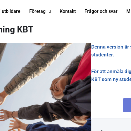
i utbildare
Företag
Kontakt
Frågor och svar
Mi
tning KBT
Denna version är 
studenter.
För att anmäla dig
KBT som ny studen