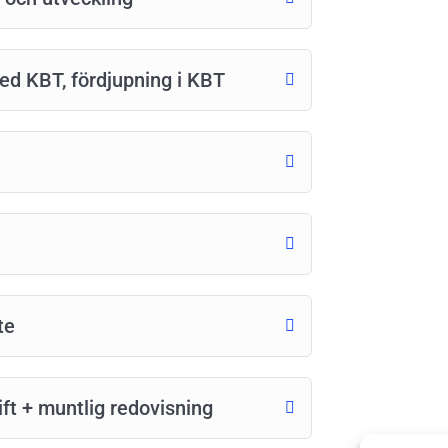
d KBT, fördjupning i KBT
te
t + muntlig redovisning