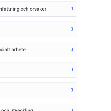
mfattning och orsaker
cialt arbete
 och utveckling