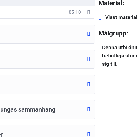
Material:
05:10
Visst material
Målgrupp:
Denna utbildni
befintliga stud
sig till.
ch ungas sammanhang
er