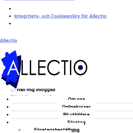
Integritets- och Cookiepolicy för Allectio
Meny
Allectio
Välkommen till Allectio!
Håll mig inloggad
Glömt lösenordet?
Om oss
Onlinekurser
LOGGA IN
Bli utbildare
Har du inget konto?
Registrera dig
Företag
Företagsbeställning