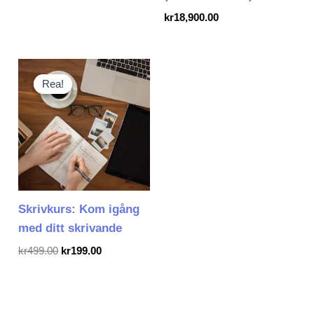
kr
18,900.00
Det
Det
ursprungliga
nuvarande
Rea!
Rea!
priset
priset
var:
är:
kr499.00.
kr199.00.
Skrivkurs: Kom igång
med ditt skrivande
kr
499.00
kr
199.00