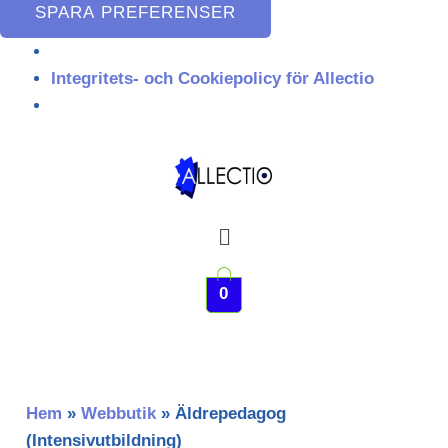
SPARA PREFERENSER
Integritets- och Cookiepolicy för Allectio
Meny
0
Hem
»
Webbutik
»
Äldrepedagog
(Intensivutbildning)