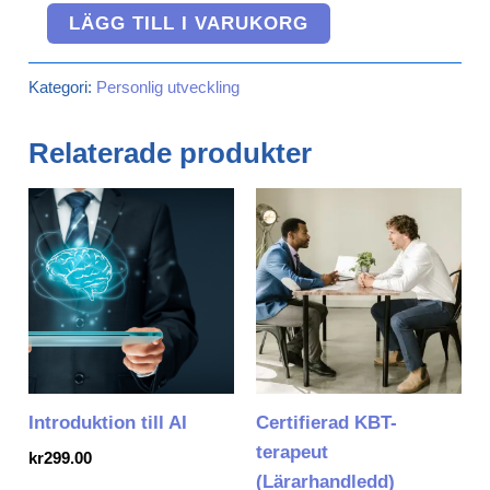
LÄGG TILL I VARUKORG
Kategori:
Personlig utveckling
Relaterade produkter
Introduktion till AI
Certifierad KBT-
terapeut
kr
299.00
(Lärarhandledd)