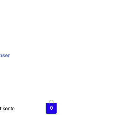
nser
0
t konto