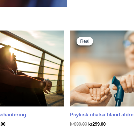
Det
Det
ursprungliga
nuvarande
Rea!
Rea!
priset
priset
var:
är:
kr899.00.
kr299.00.
sshantering
Psykisk ohälsa bland äldre
.00
kr
899.00
kr
299.00