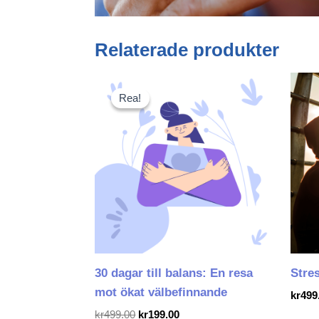
Relaterade produkter
Det
Det
ursprungliga
nuvarande
Rea!
Rea!
priset
priset
var:
är:
kr499.00.
kr199.00.
30 dagar till balans: En resa
Stre
mot ökat välbefinnande
kr
499
kr
499.00
kr
199.00