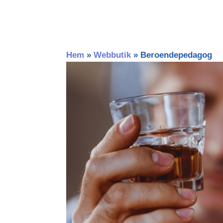
Hem
»
Webbutik
»
Beroendepedagog