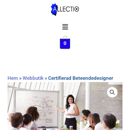
Hoppa
till
innehåll
Meny
0
Hem
»
Webbutik
»
Certifierad Beteendedesigner
Certifierad
Beteendedesigner
mängd