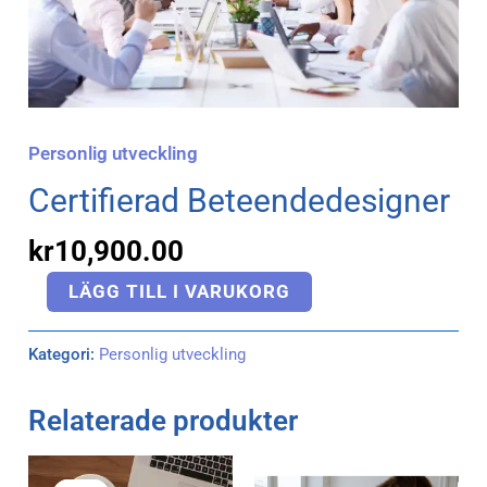
Personlig utveckling
Certifierad Beteendedesigner
kr
10,900.00
LÄGG TILL I VARUKORG
Kategori:
Personlig utveckling
Relaterade produkter
Det
Det
ursprungliga
nuvarande