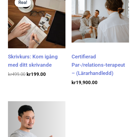
Rea!
Rea!
priset
priset
var:
är:
kr499.00.
kr199.00.
Skrivkurs: Kom igång
Certifierad
med ditt skrivande
Par-/relations-terapeut
– (Lärarhandledd)
kr
499.00
kr
199.00
kr
19,900.00