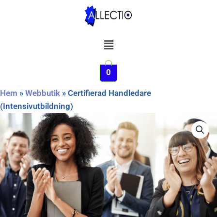
Hoppa
till
innehåll
Meny
0
Hem
»
Webbutik
»
Certifierad Handledare
(Intensivutbildning)
Certifierad
Handledare
(Intensivutbildning)
mängd