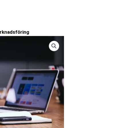
rknadsföring
de
.