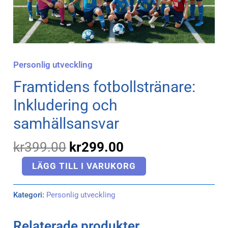
mängd
Personlig utveckling
Framtidens fotbollstränare:
Inkludering och
samhällsansvar
kr
399.00
kr
299.00
LÄGG TILL I VARUKORG
Kategori:
Personlig utveckling
Relaterade produkter