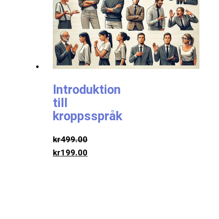
Introduktion
till
kroppsspråk
kr
499.00
kr
199.00