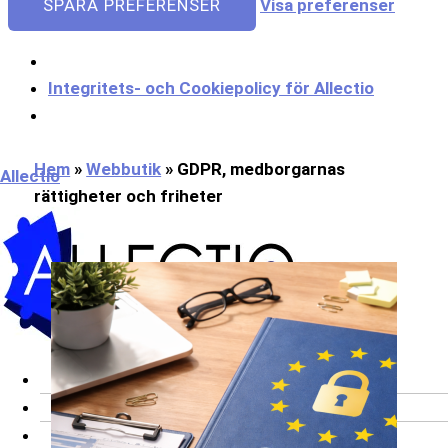
SPARA PREFERENSER
Visa preferenser
Integritets- och Cookiepolicy för Allectio
Meny
Hem
»
Webbutik
»
GDPR, medborgarnas
Allectio
rättigheter och friheter
Om oss
Onlinekurser
Bli utbildare