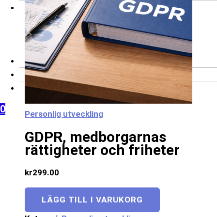
Företag
Företagsbeställning
Skräddarsydd
utbildning
Kontakt
Frågor och svar
Mitt konto
0
Personlig utveckling
GDPR, medborgarnas
rättigheter och friheter
kr
299.00
LÄGG TILL I VARUKORG