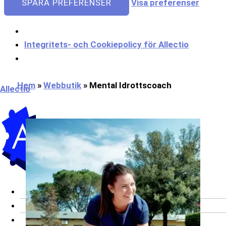
SPARA PREFERENSER
Visa preferenser
Integritets- och Cookiepolicy för Allectio
Meny
Hem
»
Webbutik
»
Mental Idrottscoach
Allectio
Om oss
Onlinekurser
Bli utbildare