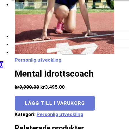
Företag
Företagsbeställning
Skräddarsydd
utbildning
Kontakt
Frågor och svar
Mitt konto
Personlig utveckling
0
Mental Idrottscoach
kr
9,900.00
kr
3,495.00
LÄGG TILL I VARUKORG
Kategori:
Personlig utveckling
Relaterade produkter