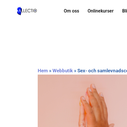
Hoppa
till
Om oss
Onlinekurser
Bl
innehåll
Hem
»
Webbutik
»
Sex- och samlevnadsc