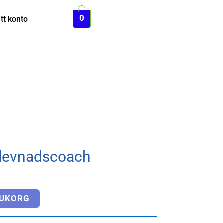
0
tt konto
mlevnadscoach
RUKORG