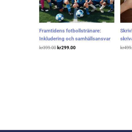
Framtidens fotbollstränare:
Skriv
Inkludering och samhällsansvar
skri
kr
399.00
kr
299.00
kr
499