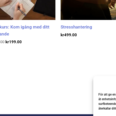
kurs: Kom igång med ditt
Stresshantering
vande
kr
499.00
.00
kr
199.00
För att ge e
åt enhetsinf
surfbeteende
återkallar di