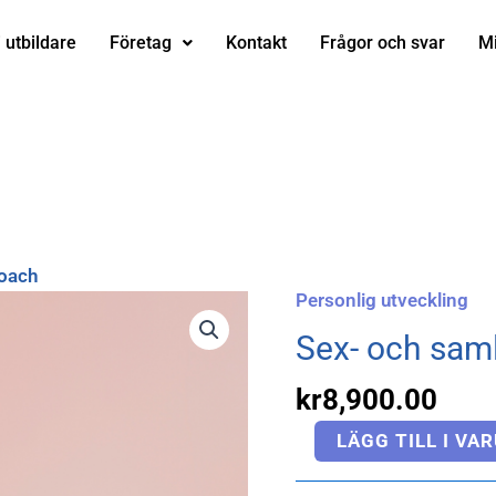
i utbildare
Företag
Kontakt
Frågor och svar
Mi
oach
Personlig utveckling
Sex-
och
Sex- och sa
samlevnadscoach
mängd
kr
8,900.00
LÄGG TILL I VA