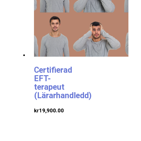
Certifierad
EFT-
terapeut
(Lärarhandledd)
kr
19,900.00