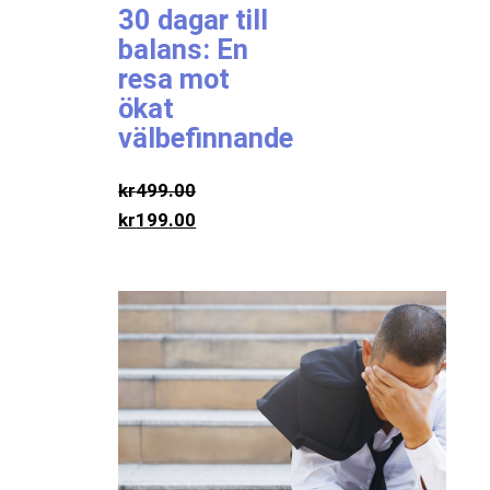
30 dagar till
balans: En
resa mot
ökat
välbefinnande
kr
499.00
kr
199.00