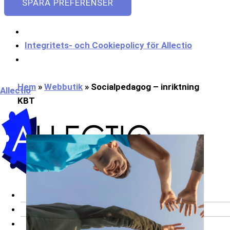
SPARA PREFERENSER
Integritets- och Cookiepolicy för Allectio
Meny
Hem
»
Webbutik
»
Socialpedagog – inriktning
Allectio
KBT
Om oss
Onlinekurser
Bli utbildare