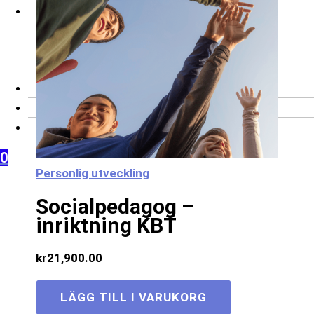
Företag
Företagsbeställning
Skräddarsydd
utbildning
Kontakt
Frågor och svar
Mitt konto
0
Personlig utveckling
Socialpedagog –
inriktning KBT
kr
21,900.00
LÄGG TILL I VARUKORG