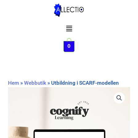
Hoppa
till
innehåll
Meny
0
Hem
»
Webbutik
»
Utbildning i SCARF-modellen
Utbildning
i
SCARF-
modellen
mängd