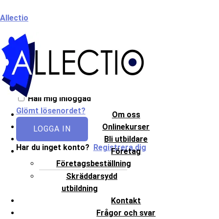
Hoppa
Meny
Allectio
till
innehåll
Välkommen till Allectio!
Håll mig inloggad
Glömt lösenordet?
Om oss
Onlinekurser
LOGGA IN
Bli utbildare
Har du inget konto?
Registrera dig
Företag
Företagsbeställning
Skräddarsydd
utbildning
Kontakt
Frågor och svar