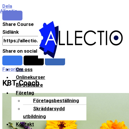
Hoppa
Meny
Dela
Allectio
till
innehåll
Share Course
Sidlänk
Share on social media
Favoriter
Om oss
Onlinekurser
KBT-Coach
Bli utbildare
Företag
Företagsbeställning
Skräddarsydd
utbildning
Kontakt