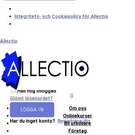
Integritets- och Cookiepolicy för Allectio
Meny
Allectio
Välkommen till Allectio!
Håll mig inloggad
Glömt lösenordet?
Om oss
LOGGA IN
Onlinekurser
Har du inget konto?
Registrera dig
Bli utbildare
Företag