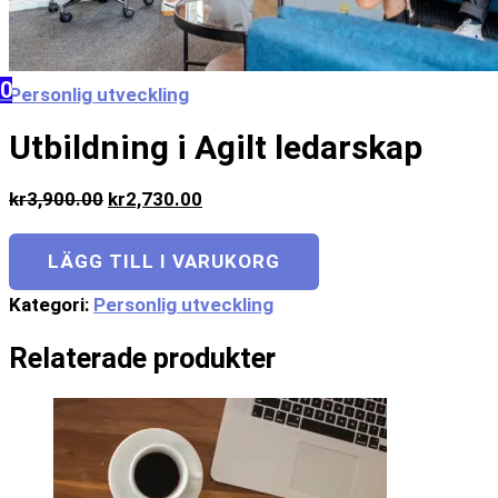
Frågor och svar
Mitt konto
0
Personlig utveckling
Utbildning i Agilt ledarskap
kr
3,900.00
kr
2,730.00
LÄGG TILL I VARUKORG
Kategori:
Personlig utveckling
Relaterade produkter