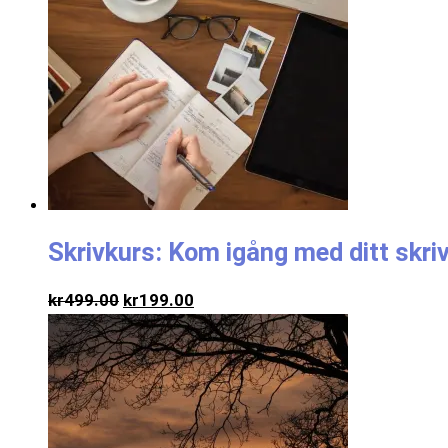
Skrivkurs: Kom igång med ditt skri
kr
499.00
kr
199.00