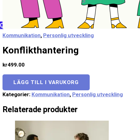
Frågor och svar
Mitt konto
0
Kommunikation
,
Personlig utveckling
Konflikthantering
kr
499.00
LÄGG TILL I VARUKORG
Kategorier:
Kommunikation
,
Personlig utveckling
Relaterade produkter