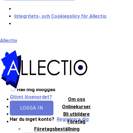
Integritets- och Cookiepolicy för Allectio
Meny
Allectio
Välkommen till Allectio!
Håll mig inloggad
Glömt lösenordet?
Om oss
Onlinekurser
LOGGA IN
Bli utbildare
Har du inget konto?
Registrera dig
Företag
Företagsbeställning