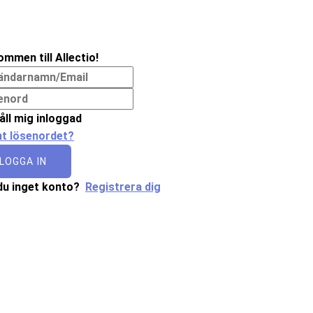
ommen till Allectio!
åll mig inloggad
t lösenordet?
LOGGA IN
du inget konto?
Registrera dig