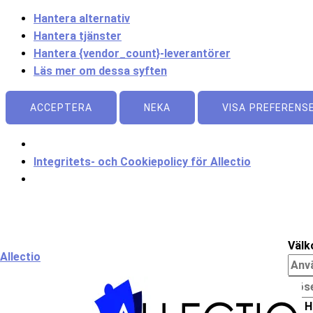
Hantera alternativ
Hantera tjänster
Hantera {vendor_count}-leverantörer
Läs mer om dessa syften
ACCEPTERA
NEKA
VISA PREFERENS
Integritets- och Cookiepolicy för Allectio
Meny
Välk
Allectio
H