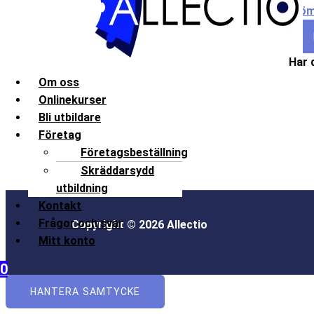
Glöm
Har 
Om oss
Onlinekurser
Bli utbildare
Företag
Företagsbeställning
Skräddarsydd
utbildning
Kontakt
Frågor och svar
Copyright © 2026 Allectio
Mitt konto
0
HANTERA SAMTYCKE