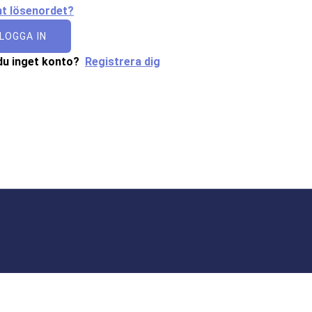
t lösenordet?
LOGGA IN
du inget konto?
Registrera dig