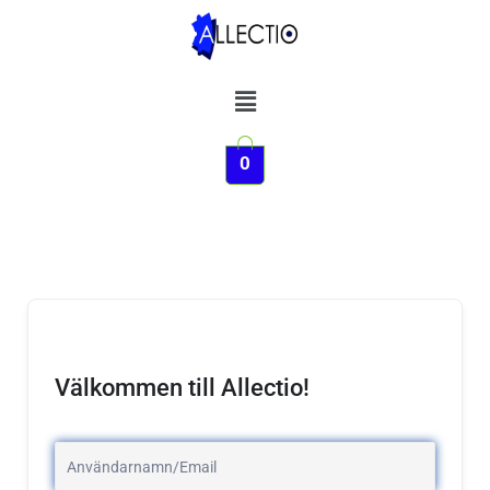
Hoppa
till
innehåll
Meny
0
Välkommen till Allectio!