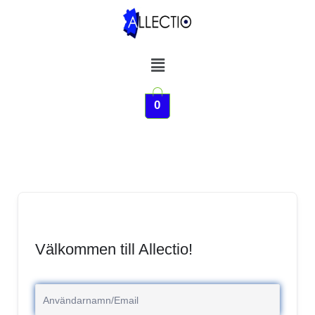
Hoppa
till
innehåll
Meny
0
Välkommen till Allectio!