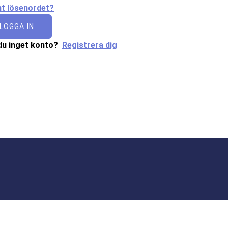
t lösenordet?
LOGGA IN
du inget konto?
Registrera dig