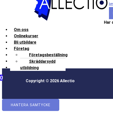
Glöm
Har 
Om oss
Onlinekurser
Bli utbildare
Företag
Kontakt
Företagsbeställning
Frågor och svar
Skräddarsydd
Mitt konto
utbildning
0
Copyright © 2026 Allectio
HANTERA SAMTYCKE