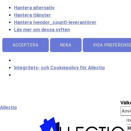
Hantera alternativ
Hantera tjänster
Hantera {vendor_count}-leverantörer
Läs mer om dessa syften
ACCEPTERA
NEKA
VISA PREFERENS
Integritets- och Cookiepolicy för Allectio
Meny
Välk
Allectio
H