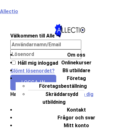
Hoppa
Allectio
till
innehåll
Välkommen till Allectio!
Meny
Om oss
Onlinekurser
Håll mig inloggad
Bli utbildare
Glömt lösenordet?
Företag
LOGGA IN
Företagsbeställning
Skräddarsydd
Har du inget konto?
Registrera dig
utbildning
Kontakt
Frågor och svar
Mitt konto